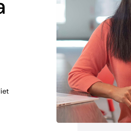
a
iet