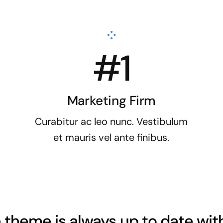
#1
Marketing Firm
Curabitur ac leo nunc. Vestibulum
et mauris vel ante finibus.
 theme is always up to date wit