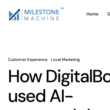
Skip
to
Home
S
content
Customer Experience
•
Local Marketing
How DigitalB
used AI-