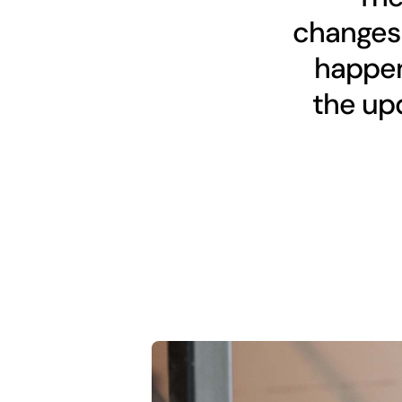
changes 
happen
the upd